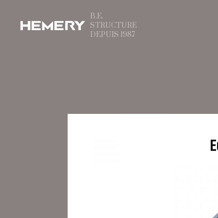
B.E.
STRUCTURE
DEPUIS 1987
 de Saint-Pierre-les-
Etieux
-ÉTIEUX - CENTRE-VAL DE LOIRE