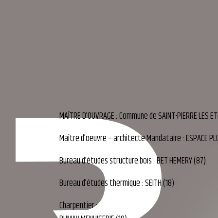
MAÎTRE D’OUVRAGE : Commune de SAINT-PIERRE LES ETI
Maître d’oeuvre – architecte Mandataire : ESPACE PL
Bureau d’études structure bois : BET HEMERY (87)
Bureau d’études thermique : SEITH (18)
Charpentier :