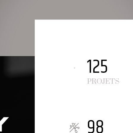
125
PROJETS
98